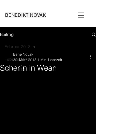
BENEDIKT NO
V
AK
Beitrag
Februar 2018
Bene Novak
Februar 2018
30. März 2018
1 Min. Lesezeit
Scher`n in Wean
März 2018